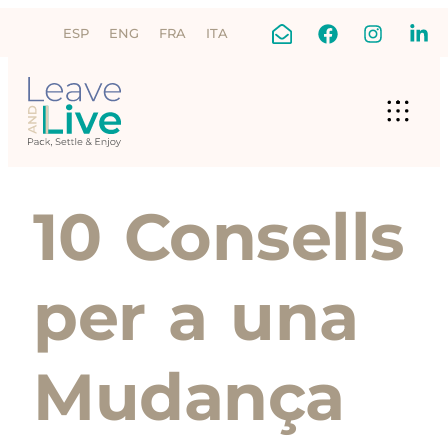
ESP
ENG
FRA
ITA
10 Consells
per a una
Mudança