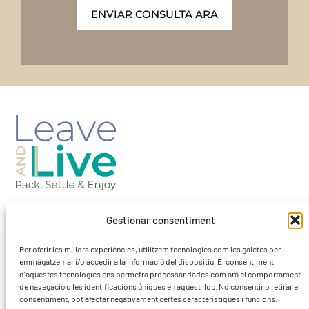
ENVIAR CONSULTA ARA
Gestionar consentiment
Barcelona-Spain
Per oferir les millors experiències, utilitzem tecnologies com les galetes per
emmagatzemar i/o accedir a la informació del dispositiu. El consentiment
contact@leaveandlivebcn.com
d'aquestes tecnologies ens permetrà processar dades com ara el comportament
de navegació o les identificacions úniques en aquest lloc. No consentir o retirar el
consentiment, pot afectar negativament certes característiques i funcions.