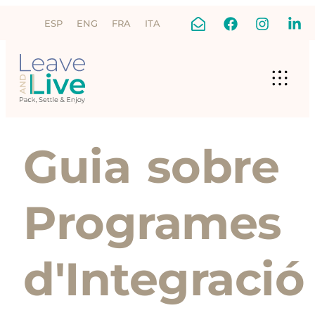
ESP
ENG
FRA
ITA
Guia sobre
Programes
d'Integració