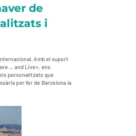
haver de
litzats i
internacional. Amb el suport
eave … and Live», ens
veis personalitzats que
sària per fer de Barcelona la