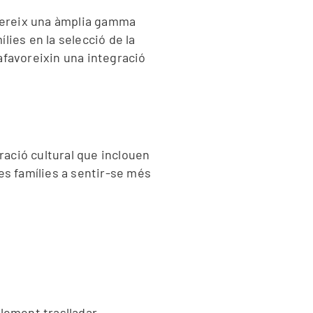
ofereix una àmplia gamma
lies en la selecció de la
 afavoreixin una integració
ració cultural que inclouen
les famílies a sentir-se més
lement traslladar