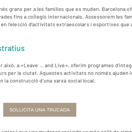
més grans per a les famílies que es muden. Barcelona 
ades fins a col·legis internacionals. Assessorem les famí
é en l’elecció d’activitats extraescolars i esportives que
stratius
er això, a «Leave … and Live», oferim programes d’integ
ours per la ciutat. Aquestes activitats no només ajuden 
 la construcció d’una xarxa social local.
SOL·LICITA UNA TRUCADA
 única i que una mudança reeixida va més enllà de simp