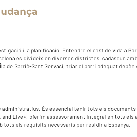
 Mudança
igació i la planificació. Entendre el cost de vida a Barc
arcelona es divideix en diversos districtes, cadascun amb
·la de Sarrià-Sant Gervasi, triar el barri adequat depèn 
s administratius. És essencial tenir tots els documents
… and Live», oferim assessorament integral en tots els a
tots els requisits necessaris per residir a Espanya.