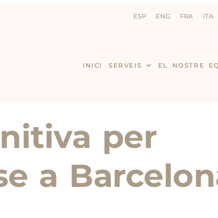
ESP
ENG
FRA
ITA
INICI
SERVEIS
EL NOSTRE E
nitiva per
-se a Barcelo