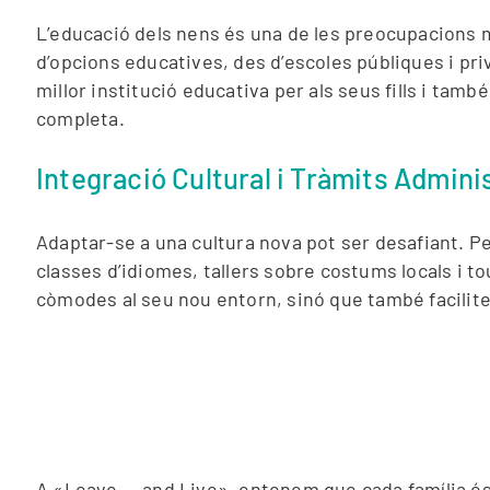
L’educació dels nens és una de les preocupacions 
d’opcions educatives, des d’escoles públiques i priv
millor institució educativa per als seus fills i tamb
completa.
Integració Cultural i Tràmits Admini
Adaptar-se a una cultura nova pot ser desafiant. P
classes d’idiomes, tallers sobre costums locals i t
còmodes al seu nou entorn, sinó que també faciliten
A «Leave … and Live», entenem que cada família és