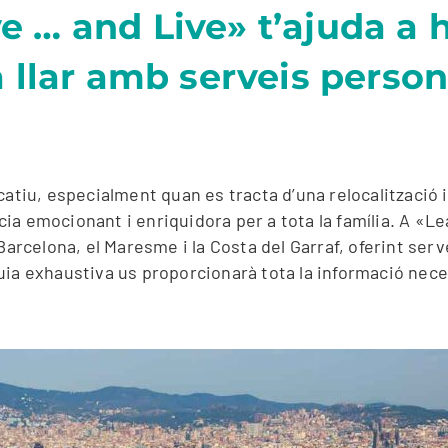
 … and Live» t’ajuda a 
 llar amb serveis persona
catiu, especialment quan es tracta d’una relocalització 
ia emocionant i enriquidora per a tota la família. A «L
arcelona, ​​el Maresme i la Costa del Garraf, oferint ser
ia exhaustiva us proporcionarà tota la informació neces