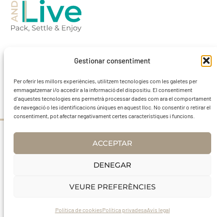
Barcelona-Spain
Gestionar consentiment
Per oferir les millors experiències, utilitzem tecnologies com les galetes per
contact@leaveandlivebcn.com
emmagatzemar i/o accedir a la informació del dispositiu. El consentiment
d'aquestes tecnologies ens permetrà processar dades com ara el comportament
de navegació o les identificacions úniques en aquest lloc. No consentir o retirar el
consentiment, pot afectar negativament certes característiques i funcions.
Avís Legal
ACCEPTAR
DENEGAR
VEURE PREFERÈNCIES
Política de Privadesa
Política de cookies
Política de cookies
Política privadesa
Avís legal