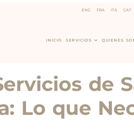
ENG
FRA
ITA
CAT
INICIO
SERVICIOS
QUIENES SO
Servicios de 
a: Lo que Nec