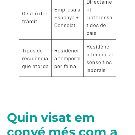
Directame
Empresa a
nt
Gestió del
Espanya +
l’interessa
tràmit
Consolat
t des del
país
Residènci
Tipus de
Residènci
a temporal
residència
a temporal
sense fins
que atorga
per feina
laborals
Quin visat em
convé més com a