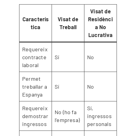
Visat de
Caracterís
Visat de
Residènci
tica
Treball
a No
Lucrativa
Requereix
contracte
Sí
No
laboral
Permet
treballar a
Sí
No
Espanya
Requereix
Sí,
No (ho fa
demostrar
ingressos
l’empresa)
ingressos
personals