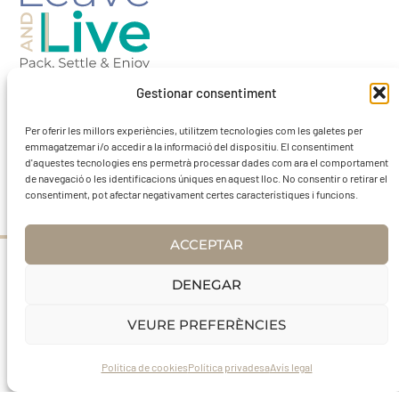
Gestionar consentiment
Barcelona-Spain
Per oferir les millors experiències, utilitzem tecnologies com les galetes per
emmagatzemar i/o accedir a la informació del dispositiu. El consentiment
d'aquestes tecnologies ens permetrà processar dades com ara el comportament
contact@leaveandlivebcn.com
de navegació o les identificacions úniques en aquest lloc. No consentir o retirar el
consentiment, pot afectar negativament certes característiques i funcions.
ACCEPTAR
Avís Legal
DENEGAR
VEURE PREFERÈNCIES
Política de Privadesa
Política de cookies
Política de cookies
Política privadesa
Avís legal