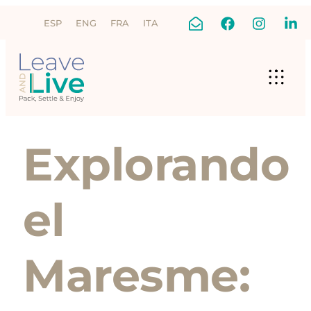
ESP
ENG
FRA
ITA
Explorando
el
Maresme: