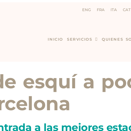
ENG
FRA
ITA
CAT
INICIO
SERVICIOS
QUIENES S
de esquí a po
rcelona
ntrada a las mejores esta