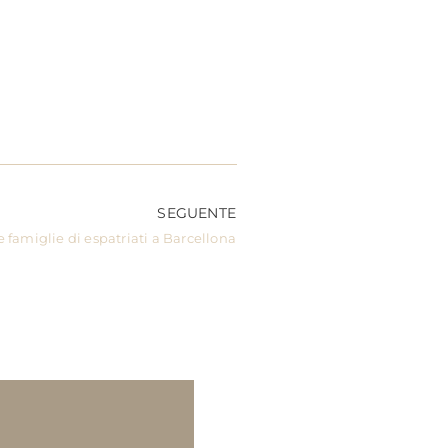
SEGUENTE
le famiglie di espatriati a Barcellona