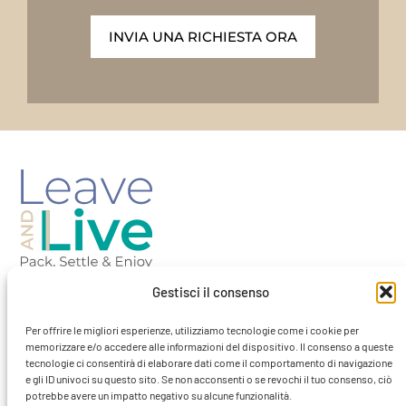
INVIA UNA RICHIESTA ORA
Gestisci il consenso
Barcellona-Spagna
Per offrire le migliori esperienze, utilizziamo tecnologie come i cookie per
memorizzare e/o accedere alle informazioni del dispositivo. Il consenso a queste
tecnologie ci consentirà di elaborare dati come il comportamento di navigazione
contact@leaveandlivebcn.com
e gli ID univoci su questo sito. Se non acconsenti o se revochi il tuo consenso, ciò
potrebbe avere un impatto negativo su alcune funzionalità.