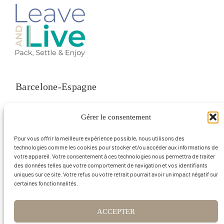
Barcelone-Espagne
contact@leaveandlivebcn.com
Gérer le consentement
Pour vous offrir la meilleure expérience possible, nous utilisons des
technologies comme les cookies pour stocker et/ou accéder aux informations de
votre appareil. Votre consentement à ces technologies nous permettra de traiter
des données telles que votre comportement de navigation et vos identifiants
Avis juridique
uniques sur ce site. Votre refus ou votre retrait pourrait avoir un impact négatif sur
certaines fonctionnalités.
ACCEPTER
Politique en matière de