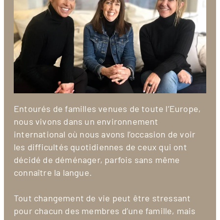
Entourés de familles venues de toute l’Europe,
nous vivons dans un environnement
international où nous avons l’occasion de voir
les difficultés quotidiennes de ceux qui ont
décidé de déménager, parfois sans même
connaître la langue.
Tout changement de vie peut être stressant
pour chacun des membres d’une famille, mais